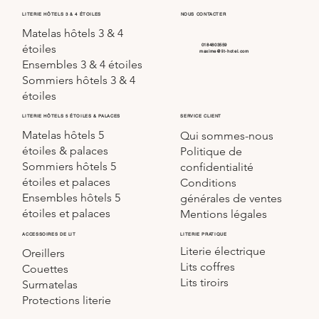
LITERIE HÔTELS 3 & 4 ÉTOILES
NOUS CONTACTER
Matelas hôtels 3 & 4
0184803559
étoiles
maxime@lit-hotel.com
Ensembles 3 & 4 étoiles
Sommiers hôtels 3 & 4
étoiles
SERVICE CLIENT
LITERIE HÔTELS 5 ÉTOILES & PALACES
Matelas hôtels 5
Qui sommes-nous
étoiles & palaces
Politique de
Sommiers hôtels 5
confidentialité
étoiles et palaces
Conditions
Ensembles hôtels 5
générales de ventes
étoiles et palaces
Mentions légales
LITERIE PRATIQUE
ACCESSOIRES DE LIT
Literie électrique
Oreillers
Lits coffres
Couettes
Lits tiroirs
Surmatelas
Protections literie