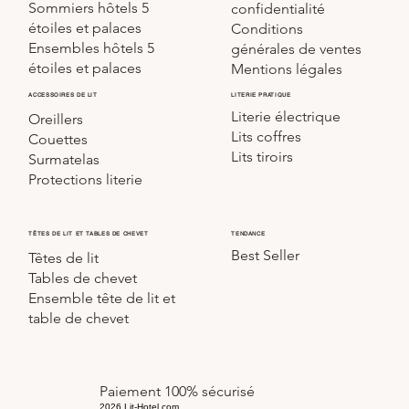
Sommiers hôtels 5
confidentialité
étoiles et palaces
Conditions
Ensembles hôtels 5
générales de ventes
étoiles et palaces
Mentions légales
LITERIE PRATIQUE
ACCESSOIRES DE LIT
Literie électrique
Oreillers
Lits coffres
Couettes
Lits tiroirs
Surmatelas
Protections literie
TÊTES DE LIT ET TABLES DE CHEVET
TENDANCE
Best Seller
Têtes de lit
Tables de chevet
Ensemble tête de lit et
table de chevet
Paiement 100% sécurisé
2026 Lit-Hotel.com