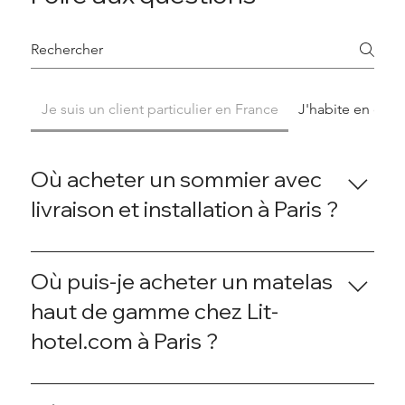
Je suis un client particulier en France
J'habite en deho
Où acheter un sommier avec
livraison et installation à Paris ?
Chez LIT-HOTEL.COM, nous proposons une large
gamme de sommiers à lattes, sommiers tapissiers,
Où puis-je acheter un matelas
sommiers à ressorts et lits coffres avec livraison et
haut de gamme chez Lit-
installation à Paris et en Île-de-France. Notre
hotel.com à Paris ?
réseau logistique spécialisé garantit une
installation professionnelle directement chez vous.
Notre dépôt situé dans le Val-d’Oise (95) nous
LIT-HOTEL.COM est une boutique 100 % en ligne