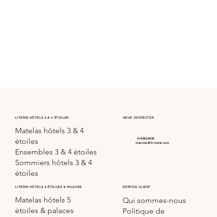
LITERIE HÔTELS 3 & 4 ÉTOILES
NOUS CONTACTER
Matelas hôtels 3 & 4
0184803559
étoiles
maxime@lit-hotel.com
Ensembles 3 & 4 étoiles
Sommiers hôtels 3 & 4
étoiles
SERVICE CLIENT
LITERIE HÔTELS 5 ÉTOILES & PALACES
Matelas hôtels 5
Qui sommes-nous
étoiles & palaces
Politique de