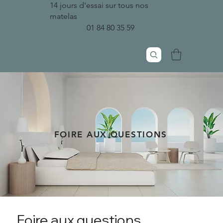
14 jours d'essai sur tous nos
matelas
01 84 80 35 59
FOIRE AUX QUESTIONS
Foire aux questions