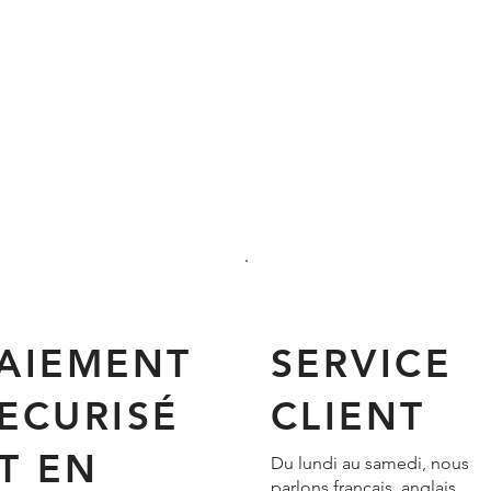
AIEMENT
SERVICE
ECURISÉ
CLIENT
T EN
Du lundi au samedi, nous
parlons français, anglais,