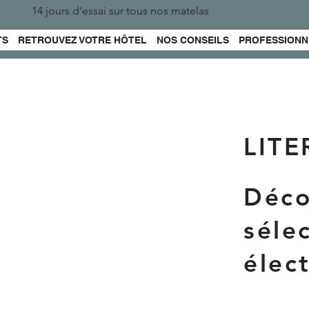
14 jours d'essai sur tous nos matelas
TS
RETROUVEZ VOTRE HÔTEL
NOS CONSEILS
PROFESSIONN
LITE
Déco
sélec
élec