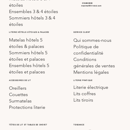
0184803559
étoiles
maxime@lit-hotel.com
Ensembles 3 & 4 étoiles
Sommiers hôtels 3 & 4
étoiles
SERVICE CLIENT
LITERIE HÔTELS 5 ÉTOILES & PALACES
Matelas hôtels 5
Qui sommes-nous
étoiles & palaces
Politique de
Sommiers hôtels 5
confidentialité
étoiles et palaces
Conditions
Ensembles hôtels 5
générales de ventes
étoiles et palaces
Mentions légales
LITERIE PRATIQUE
ACCESSOIRES DE LIT
Literie électrique
Oreillers
Lits coffres
Couettes
Lits tiroirs
Surmatelas
Protections literie
TÊTES DE LIT ET TABLES DE CHEVET
TENDANCE