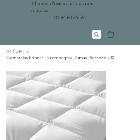
14 jours d'essai sur tous nos
matelas
01 84 80 35 59
>
ACCUEIL
Surmatelas Edona/ La compagnie Dumas- Serenité 700