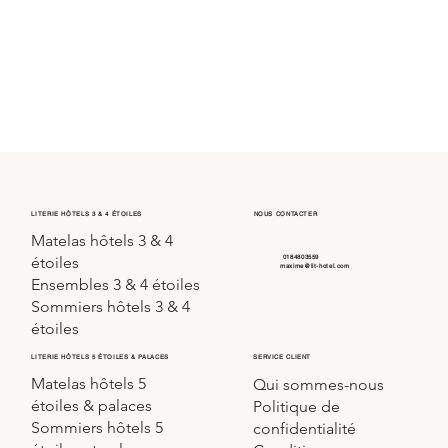
LITERIE HÔTELS 3 & 4 ÉTOILES
NOUS CONTACTER
Matelas hôtels 3 & 4
0184803559
étoiles
maxime@lit-hotel.com
Ensembles 3 & 4 étoiles
Sommiers hôtels 3 & 4
étoiles
SERVICE CLIENT
LITERIE HÔTELS 5 ÉTOILES & PALACES
Matelas hôtels 5
Qui sommes-nous
étoiles & palaces
Politique de
Sommiers hôtels 5
confidentialité