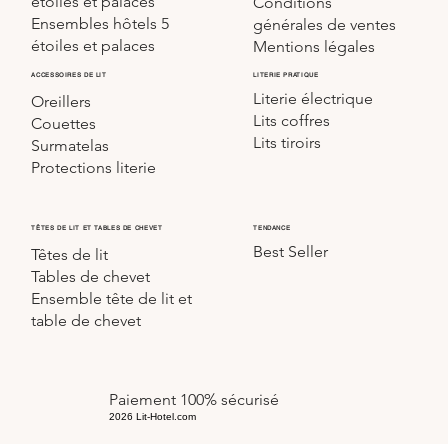
étoiles et palaces
Conditions
Ensembles hôtels 5
générales de ventes
étoiles et palaces
Mentions légales
LITERIE PRATIQUE
ACCESSOIRES DE LIT
Literie électrique
Oreillers
Lits coffres
Couettes
Lits tiroirs
Surmatelas
Protections literie
TÊTES DE LIT ET TABLES DE CHEVET
TENDANCE
Best Seller
Têtes de lit
Tables de chevet
Ensemble tête de lit et
table de chevet
Paiement 100% sécurisé
2026 Lit-Hotel.com