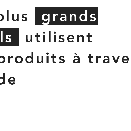
plus
grands
ls
utilisent
produits à trave
de