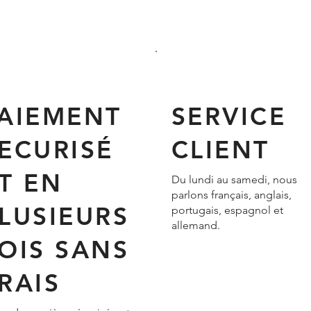
AIEMENT
SERVICE
ECURISÉ
CLIENT
T EN
Du lundi au samedi, nous
parlons français, anglais,
LUSIEURS
portugais, espagnol et
allemand.
OIS SANS
RAIS