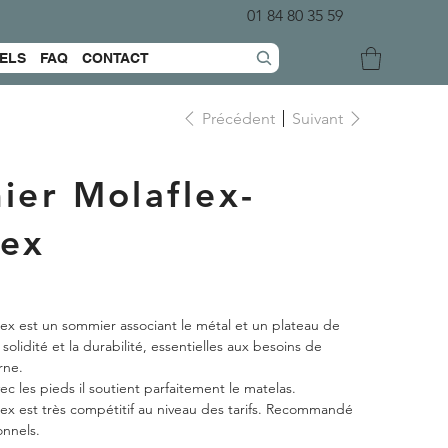
01 84 80 35 59
ELS
FAQ
CONTACT
Précédent
Suivant
er Molaflex-
lex
ex est un sommier associant le métal et un plateau de
 solidité et la durabilité, essentielles aux besoins de
erne.
c les pieds il soutient parfaitement le matelas.
ex est très compétitif au niveau des tarifs. Recommandé
onnels.