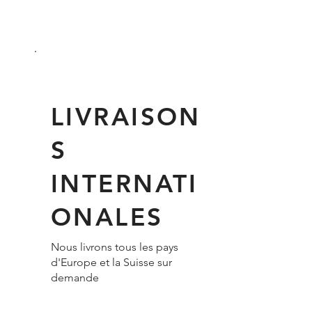
LIVRAISON
S
INTERNATI
ONALES
Nous livrons tous les pays
d'Europe et la Suisse sur
demande