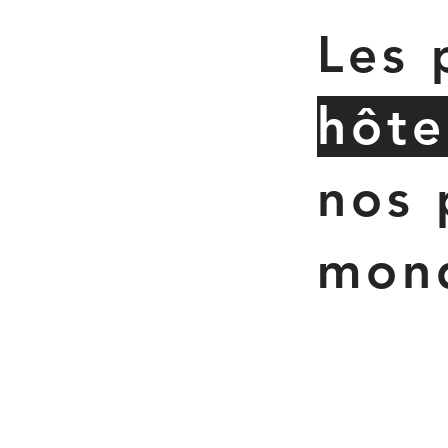
Les 
hôte
nos 
mon