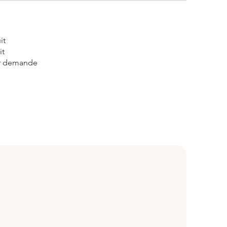
it
it
ur demande