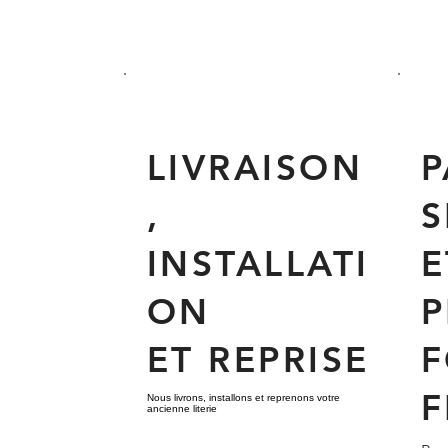
LIVRAISON
P
,
S
INSTALLATI
E
ON
P
ET REPRISE
F
F
Nous livrons, installons et reprenons votre
ancienne literie