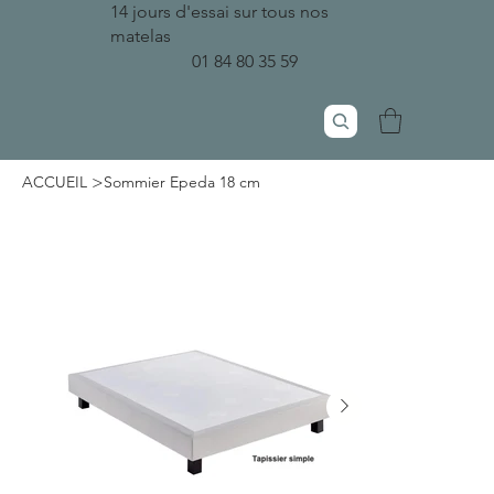
14 jours d'essai sur tous nos
matelas
01 84 80 35 59
>
ACCUEIL
Sommier Epeda 18 cm