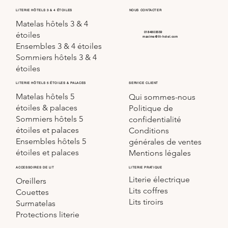
LITERIE HÔTELS 3 & 4 ÉTOILES
NOUS CONTACTER
Matelas hôtels 3 & 4
0184803559
étoiles
maxime@lit-hotel.com
Ensembles 3 & 4 étoiles
Sommiers hôtels 3 & 4
étoiles
SERVICE CLIENT
LITERIE HÔTELS 5 ÉTOILES & PALACES
Matelas hôtels 5
Qui sommes-nous
étoiles & palaces
Politique de
Sommiers hôtels 5
confidentialité
étoiles et palaces
Conditions
Ensembles hôtels 5
générales de ventes
étoiles et palaces
Mentions légales
LITERIE PRATIQUE
ACCESSOIRES DE LIT
Literie électrique
Oreillers
Lits coffres
Couettes
Lits tiroirs
Surmatelas
Protections literie