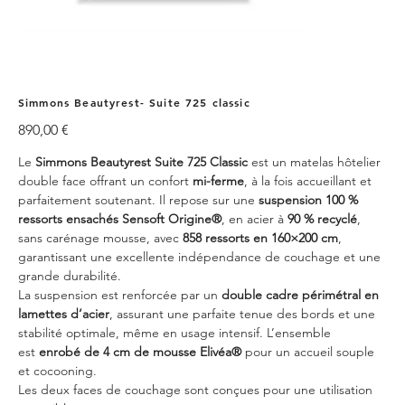
Simmons Beautyrest- Suite 725 classic
Prix
890,00 €
Le
Simmons Beautyrest Suite 725 Classic
est un matelas hôtelier
double face offrant un confort
mi-ferme
, à la fois accueillant et
parfaitement soutenant. Il repose sur une
suspension 100 %
ressorts ensachés Sensoft Origine®
, en acier à
90 % recyclé
,
sans carénage mousse, avec
858 ressorts en 160×200 cm
,
garantissant une excellente indépendance de couchage et une
grande durabilité.
La suspension est renforcée par un
double cadre périmétral en
lamettes d’acier
, assurant une parfaite tenue des bords et une
stabilité optimale, même en usage intensif. L’ensemble
est
enrobé de 4 cm de mousse Elivéa®
pour un accueil souple
et cocooning.
Les deux faces de couchage sont conçues pour une utilisation