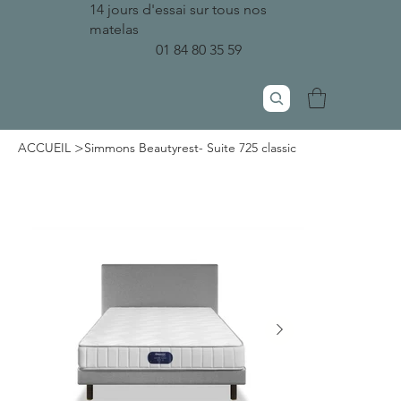
14 jours d'essai sur tous nos
matelas
01 84 80 35 59
>
ACCUEIL
Simmons Beautyrest- Suite 725 classic