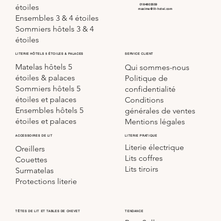
0184803559
étoiles
maxime@lit-hotel.com
Ensembles 3 & 4 étoiles
Sommiers hôtels 3 & 4
étoiles
SERVICE CLIENT
LITERIE HÔTELS 5 ÉTOILES & PALACES
Matelas hôtels 5
Qui sommes-nous
étoiles & palaces
Politique de
Sommiers hôtels 5
confidentialité
étoiles et palaces
Conditions
Ensembles hôtels 5
générales de ventes
étoiles et palaces
Mentions légales
LITERIE PRATIQUE
ACCESSOIRES DE LIT
Literie électrique
Oreillers
Lits coffres
Couettes
Lits tiroirs
Surmatelas
Protections literie
TÊTES DE LIT ET TABLES DE CHEVET
TENDANCE