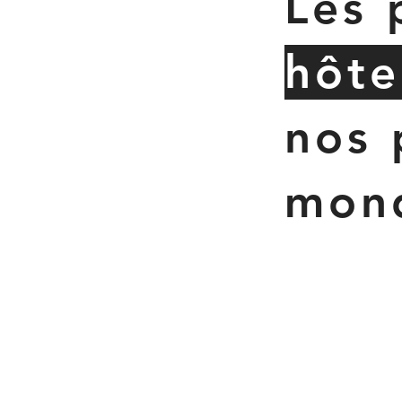
Les 
hôte
nos 
mon