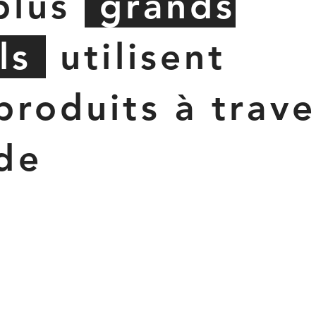
plus
grands
ls
utilisent
produits à trave
de