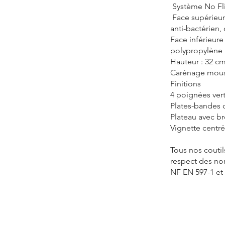
Système No Fl
Face supérieure
anti-bactérien,
Face inférieure
polypropylène
Hauteur : 32 c
Carénage mous
Finitions
4 poignées vert
Plates-bandes 
Plateau avec b
Vignette centr
Tous nos coutil
respect des no
NF EN 597-1 et