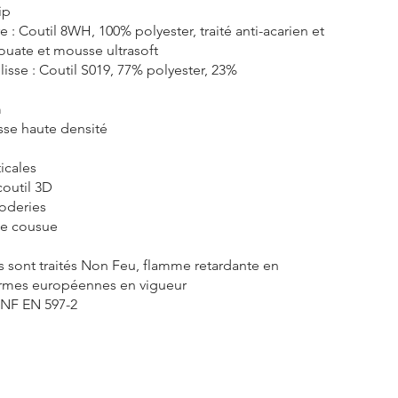
ip
 : Coutil 8WH, 100% polyester, traité anti-acarien et
 ouate et mousse ultrasoft
 lisse : Coutil S019, 77% polyester, 23%
m
se haute densité
icales
coutil 3D
roderies
ée cousue
s sont traités Non Feu, flamme retardante en
rmes européennes en vigueur
 NF EN 597-2