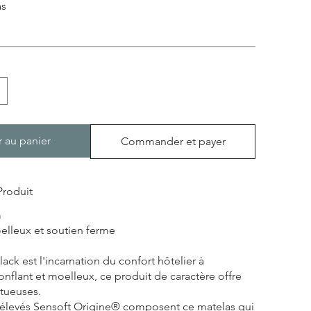
as
r au panier
Commander et payer
Produit
m
elleux et soutien ferme
lack est l'incarnation du confort hôtelier à
onflant et moelleux, ce produit de caractère offre
tueuses.
urélevés Sensoft Origine® composent ce matelas qui