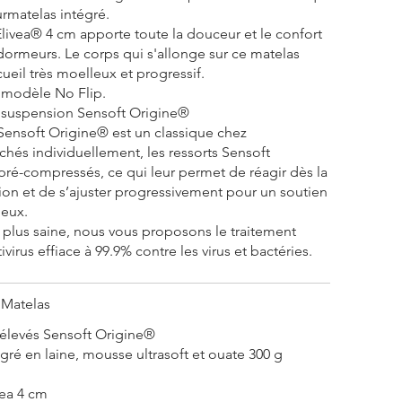
rmatelas intégré.
livea® 4 cm apporte toute la douceur et le confort
ormeurs. Le corps qui s'allonge sur ce matelas
cueil très moelleux et progressif.
n modèle No Flip.
 suspension Sensoft Origine®
Sensoft Origine® est un classique chez
hés individuellement, les ressorts Sensoft
pré-compressés, ce qui leur permet de réagir dès la
ion et de s’ajuster progressivement pour un soutien
ieux.
e plus saine, nous vous proposons le traitement
virus effiace à 99.9% contre les virus et bactéries.
 Matelas
rélevés Sensoft Origine®
gré en laine, mousse ultrasoft et ouate 300 g
vea 4 cm