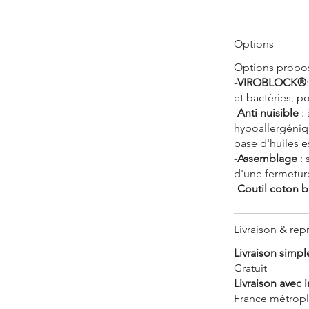
Options
Options propo
-VIROBLOCK®
et bactéries, po
-
Anti nuisible
: 
hypoallergéniqu
base d'huiles e
-
Assemblage
: 
d'une fermeture
-
Coutil coton b
Livraison & repr
Livraison simple
Gratuit
Livraison avec 
France métroplo