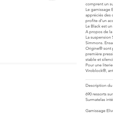
comprent un su
Le garnissage E
appréciés des d
profite d'un ac
Le Black est u
A propos de la
La suspension 
Simmons. Ensac
Origine® sont 
première press
stable et silenc
Pour une literi
Viroblock®, anti
Description du
690 ressorts su
Surmatelas inté
Garnissage Eli