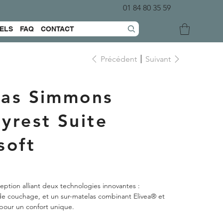
01 84 80 35 59
ELS
FAQ
CONTACT
Précédent
Suivant
las Simmons
yrest Suite
soft
ption alliant deux technologies innovantes :
e couchage, et un sur-matelas combinant Elivea® et
 pour un confort unique.