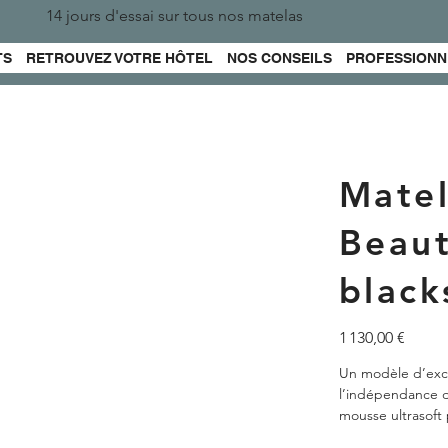
14 jours d'essai sur tous nos matelas
TS
RETROUVEZ VOTRE HÔTEL
NOS CONSEILS
PROFESSIONN
Mate
Beaut
black
Prix
1 130,00 €
Un modèle d’exce
l’indépendance d
mousse ultrasoft