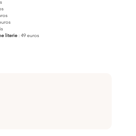
is
os
uros
euros
is
e literie
: 49 euros