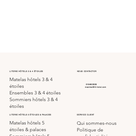
LITERIE HÔTELS 3 & 4 ÉTOILES
NOUS CONTACTER
Matelas hôtels 3 & 4
0184803559
étoiles
maxime@lit-hotel.com
Ensembles 3 & 4 étoiles
Sommiers hôtels 3 & 4
étoiles
SERVICE CLIENT
LITERIE HÔTELS 5 ÉTOILES & PALACES
Matelas hôtels 5
Qui sommes-nous
étoiles & palaces
Politique de