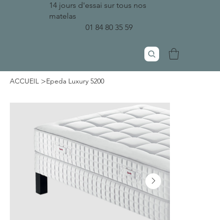
14 jours d'essai sur tous nos
matelas
01 84 80 35 59
>
ACCUEIL
Epeda Luxury 5200