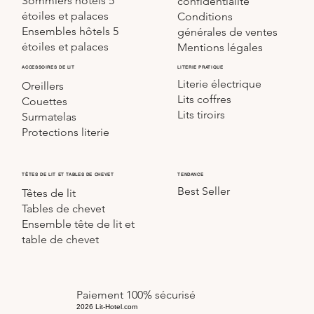
Sommiers hôtels 5
confidentialité
étoiles et palaces
Conditions
Ensembles hôtels 5
générales de ventes
étoiles et palaces
Mentions légales
LITERIE PRATIQUE
ACCESSOIRES DE LIT
Literie électrique
Oreillers
Lits coffres
Couettes
Lits tiroirs
Surmatelas
Protections literie
TÊTES DE LIT ET TABLES DE CHEVET
TENDANCE
Best Seller
Têtes de lit
Tables de chevet
Ensemble tête de lit et
table de chevet
Paiement 100% sécurisé
2026 Lit-Hotel.com