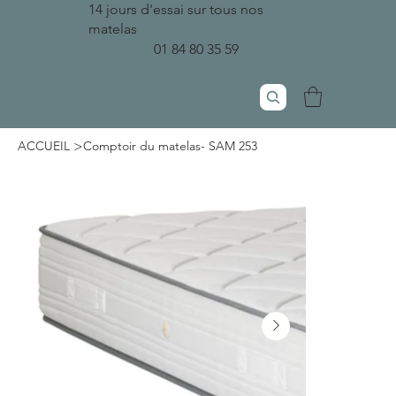
14 jours d'essai sur tous nos
matelas
01 84 80 35 59
>
ACCUEIL
Comptoir du matelas- SAM 253