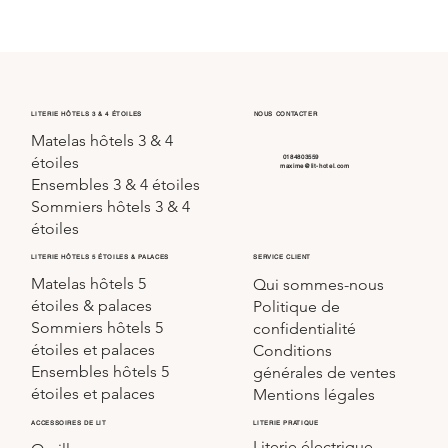
LITERIE HÔTELS 3 & 4 ÉTOILES
NOUS CONTACTER
Matelas hôtels 3 & 4
0184803559
étoiles
maxime@lit-hotel.com
Ensembles 3 & 4 étoiles
Sommiers hôtels 3 & 4
étoiles
SERVICE CLIENT
LITERIE HÔTELS 5 ÉTOILES & PALACES
Matelas hôtels 5
Qui sommes-nous
étoiles & palaces
Politique de
Sommiers hôtels 5
confidentialité
étoiles et palaces
Conditions
Ensembles hôtels 5
générales de ventes
étoiles et palaces
Mentions légales
LITERIE PRATIQUE
ACCESSOIRES DE LIT
Literie électrique