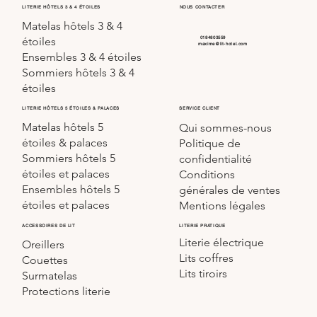
LITERIE HÔTELS 3 & 4 ÉTOILES
NOUS CONTACTER
Matelas hôtels 3 & 4
0184803559
étoiles
maxime@lit-hotel.com
Ensembles 3 & 4 étoiles
Sommiers hôtels 3 & 4
étoiles
SERVICE CLIENT
LITERIE HÔTELS 5 ÉTOILES & PALACES
Matelas hôtels 5
Qui sommes-nous
étoiles & palaces
Politique de
Sommiers hôtels 5
confidentialité
étoiles et palaces
Conditions
Ensembles hôtels 5
générales de ventes
étoiles et palaces
Mentions légales
LITERIE PRATIQUE
ACCESSOIRES DE LIT
Literie électrique
Oreillers
Lits coffres
Couettes
Lits tiroirs
Surmatelas
Protections literie