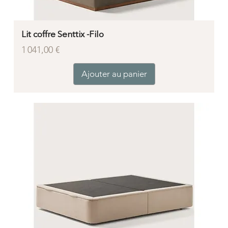
Lit coffre Senttix -Filo
Prix
1 041,00 €
Ajouter au panier