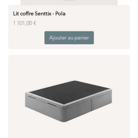
Lit coffre Senttix - Pola
Prix
1 101,00 €
Ajouter au panier