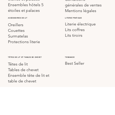
Ensembles hôtels 5
générales de ventes
étoiles et palaces
Mentions légales
LITERIE PRATIQUE
ACCESSOIRES DE LIT
Literie électrique
Oreillers
Lits coffres
Couettes
Lits tiroirs
Surmatelas
Protections literie
TÊTES DE LIT ET TABLES DE CHEVET
TENDANCE
Best Seller
Têtes de lit
Tables de chevet
Ensemble tête de lit et
table de chevet