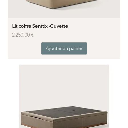
Lit coffre Senttix -Cuvette
Prix
2 250,00 €
Ajouter au panier