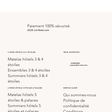
Paiement 100% sécurisé
2026 Lit-Hotel.com
LITERIE HÔTELS 3 & 4 ÉTOILES
NOUS CONTACTER
Matelas hôtels 3 & 4
0184803559
étoiles
maxime@lit-hotel.com
Ensembles 3 & 4 étoiles
Sommiers hôtels 3 & 4
étoiles
SERVICE CLIENT
LITERIE HÔTELS 5 ÉTOILES & PALACES
Matelas hôtels 5
Qui sommes-nous
étoiles & palaces
Politique de
Sommiers hôtels 5
confidentialité
étoiles et palaces
Conditions