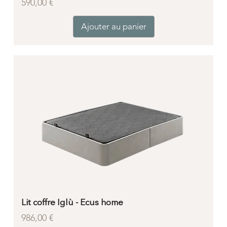
Prix
590,00 €
Ajouter au panier
Lit coffre Iglù - Ecus home
Prix
986,00 €