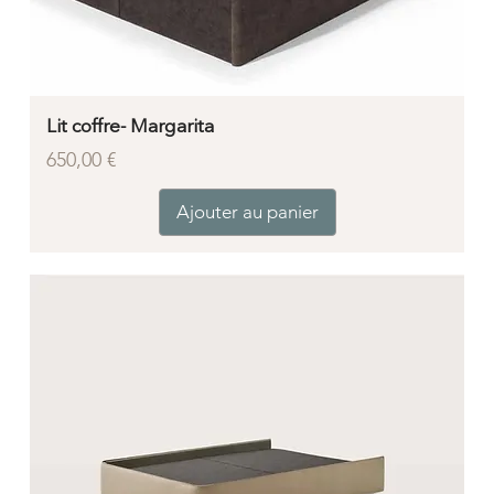
Lit coffre- Margarita
Prix
650,00 €
Ajouter au panier