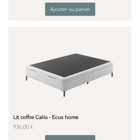
Ajouter au panier
Lit coffre Calio - Ecus home
Prix
936,00 €