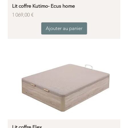
Lit coffre Kutimo- Ecus home
Prix
1 069,00 €
Ajouter au panier
Lit coffre Flex