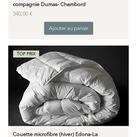
compagnie Dumas- Chambord
Prix
340,00 €
Ajouter au panier
TOP PRIX
Couette microfibre (hiver) Edona-La