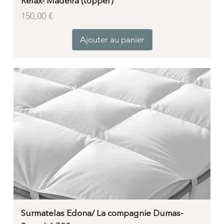
Relax- Madeira (topper)
Prix
150,00 €
Ajouter au panier
Surmatelas Edona/ La compagnie Dumas-