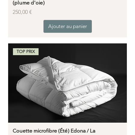
(plume d'oie)
Prix
250,00 €
Ajouter au panier
TOP PRIX
Couette microfibre (Été) Edona / La