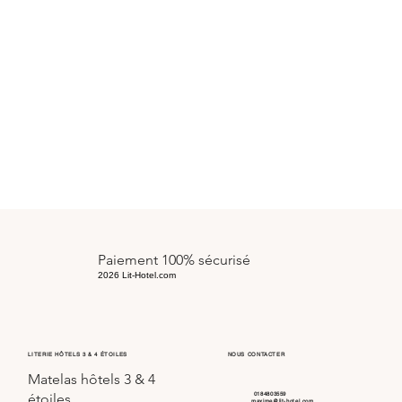
Paiement 100% sécurisé
2026 Lit-Hotel.com
LITERIE HÔTELS 3 & 4 ÉTOILES
NOUS CONTACTER
Matelas hôtels 3 & 4
0184803559
étoiles
maxime@lit-hotel.com