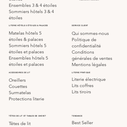
Ensembles 3 & 4 étoiles
Sommiers hôtels 3 & 4
étoiles
SERVICE CLIENT
LITERIE HÔTELS 5 ÉTOILES & PALACES
Matelas hôtels 5
Qui sommes-nous
étoiles & palaces
Politique de
Sommiers hôtels 5
confidentialité
étoiles et palaces
Conditions
Ensembles hôtels 5
générales de ventes
étoiles et palaces
Mentions légales
LITERIE PRATIQUE
ACCESSOIRES DE LIT
Literie électrique
Oreillers
Lits coffres
Couettes
Lits tiroirs
Surmatelas
Protections literie
TÊTES DE LIT ET TABLES DE CHEVET
TENDANCE
Best Seller
Têtes de lit