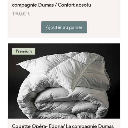
compagnie Dumas / Confort absolu
Prix
190,00 €
Ajouter au panier
Premium
Couette Opéra- Edona/ La compagnie Dumas