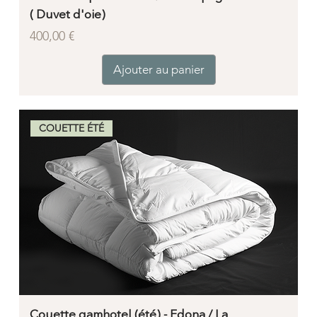
( Duvet d'oie)
Prix
400,00 €
Ajouter au panier
COUETTE ÉTÉ
Couette gamhotel (été) - Edona / La