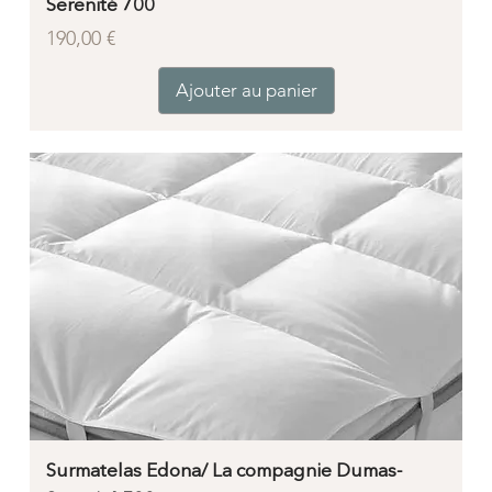
Serenité 700
Prix
190,00 €
Ajouter au panier
Surmatelas Edona/ La compagnie Dumas-