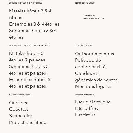
LITERIE HÔTELS 3 & 4 ÉTOILES
NOUS CONTACTER
Matelas hôtels 3 & 4
0184803559
étoiles
maxime@lit-hotel.com
Ensembles 3 & 4 étoiles
Sommiers hôtels 3 & 4
étoiles
SERVICE CLIENT
LITERIE HÔTELS 5 ÉTOILES & PALACES
Matelas hôtels 5
Qui sommes-nous
étoiles & palaces
Politique de
Sommiers hôtels 5
confidentialité
étoiles et palaces
Conditions
Ensembles hôtels 5
générales de ventes
étoiles et palaces
Mentions légales
LITERIE PRATIQUE
ACCESSOIRES DE LIT
Literie électrique
Oreillers
Lits coffres
Couettes
Lits tiroirs
Surmatelas
Protections literie